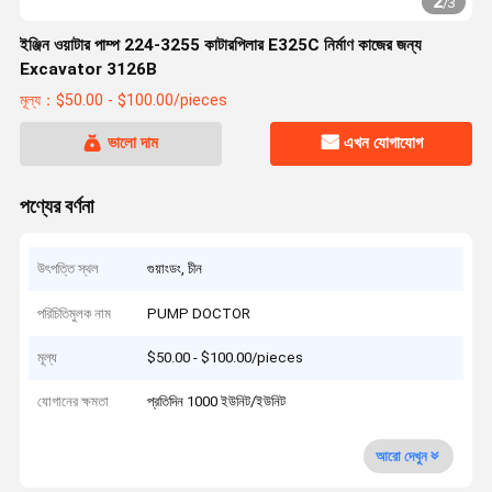
2
/
3
ইঞ্জিন ওয়াটার পাম্প 224-3255 কাটারপিলার E325C নির্মাণ কাজের জন্য
Excavator 3126B
মূল্য：$50.00 - $100.00/pieces
ভালো দাম
এখন যোগাযোগ
পণ্যের বর্ণনা
উৎপত্তি স্থল
গুয়াংডং, চীন
পরিচিতিমুলক নাম
PUMP DOCTOR
মূল্য
$50.00 - $100.00/pieces
যোগানের ক্ষমতা
প্রতিদিন 1000 ইউনিট/ইউনিট
আরো দেখুন