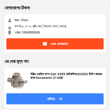
যোগাযোগের ঠিকানা
Ms. Chen
রুম বি১৫, নং ২৮ ঝুজি রোড, তিয়ানহে জেলা, গুয়াংজু
+86-13560083626
এখন যোগাযোগ
এর সেরা মূল্য পান
ইঞ্জিন ওয়াটার পাম্প 224-3255 কাটারপিলার E325C নির্মাণ কাজের
জন্য Excavator 3126B
চালিয়ে