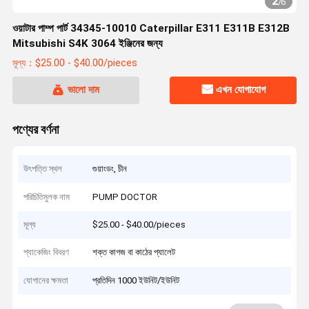
2
/
6
ওয়াটার পাম্প পার্ট 34345-10010 Caterpillar E311 E311B E312B
Mitsubishi S4K 3064 ইঞ্জিনের জন্য
মূল্য：$25.00 - $40.00/pieces
ভালো দাম
এখন যোগাযোগ
পণ্যের বর্ণনা
উৎপত্তি স্থল
গুয়াংডং, চীন
পরিচিতিমুলক নাম
PUMP DOCTOR
মূল্য
$25.00 - $40.00/pieces
প্যাকেজিং বিবরণ
শক্ত কাগজ বা কাঠের প্যালেট
যোগানের ক্ষমতা
প্রতিদিন 1000 ইউনিট/ইউনিট