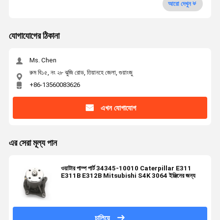
আরো দেখুন
যোগাযোগের ঠিকানা
Ms. Chen
রুম বি১৫, নং ২৮ ঝুজি রোড, তিয়ানহে জেলা, গুয়াংজু
+86-13560083626
এখন যোগাযোগ
এর সেরা মূল্য পান
ওয়াটার পাম্প পার্ট 34345-10010 Caterpillar E311
E311B E312B Mitsubishi S4K 3064 ইঞ্জিনের জন্য
চালিয়ে