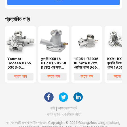
প্রস্তাবিত পণ্য
Yanmar
কুবোটা KX016
1E051-73036
KX91 KX12
Doosan DX55
U17 U15 D950
Kubota D722
কুবোটা ডিজেল ওয
D30S-5
D782 এর জন্য
ওয়াটার পাম্প D662
পাম্প 1A051-
Excavator
অ্যালুমিনিয়াম ওয়াটার
D902 D782
73032 1A0
Water Pump
পাম্প এক্সক্যাভেটর
ইঞ্জিনের জন্য
73035 1E0
ভালো দাম
ভালো দাম
ভালো দাম
ভালো দাম
129900-
7509-10102
73032 1E0
42020
1E051-73510
73030
বাড়ি
আমাদের সম্পর্কে
সাইট ম্যাপ
গোপনীয়তা নীতি
গুণ
খননকারী জল পাম্প
চীন কারখানা.Copyright © 2026 Guangzhou Jingzhishang