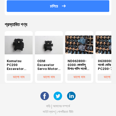
চালিয়ে
প্রস্তাবিত পণ্য
Komatsu
ODM
ND063800-
06380003
PC200
Excavator
0300 কোমাটসু
সার্ভো মোটর A
Excavator
Servo Motor
ডিগার পার্টস সার্ভো
PC200-7
Servo মোটর
Spare Parts
মোটর উপাদান
Komatsu
0636004580
For ZX200-5G
PC200-8MO
Excavator
ভালো দাম
ভালো দাম
ভালো দাম
ভালো দাম
ND063600-
SY215-8
PC200-10 এর
Parts
4580 063800-
LG922D
জন্য
0300
বাড়ি
আমাদের সম্পর্কে
সাইট ম্যাপ
গোপনীয়তা নীতি