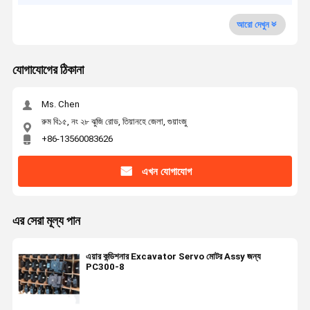
আরো দেখুন
যোগাযোগের ঠিকানা
Ms. Chen
রুম বি১৫, নং ২৮ ঝুজি রোড, তিয়ানহে জেলা, গুয়াংজু
+86-13560083626
এখন যোগাযোগ
এর সেরা মূল্য পান
এয়ার কন্ডিশনার Excavator Servo মোটর Assy জন্য
PC300-8