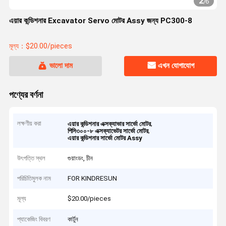
2
/
6
এয়ার কন্ডিশনার Excavator Servo মোটর Assy জন্য PC300-8
মূল্য：$20.00/pieces
ভালো দাম
এখন যোগাযোগ
পণ্যের বর্ণনা
লক্ষণীয় করা
,
এয়ার কন্ডিশনার এক্সক্যাভার সার্ভো মোটর
,
পিসি৩০০-৮ এক্সক্যাভেটর সার্ভো মোটর
এয়ার কন্ডিশনার সার্ভো মোটর Assy
উৎপত্তি স্থল
গুয়াংডং, চীন
পরিচিতিমুলক নাম
FOR KINDRESUN
মূল্য
$20.00/pieces
প্যাকেজিং বিবরণ
কার্টুন