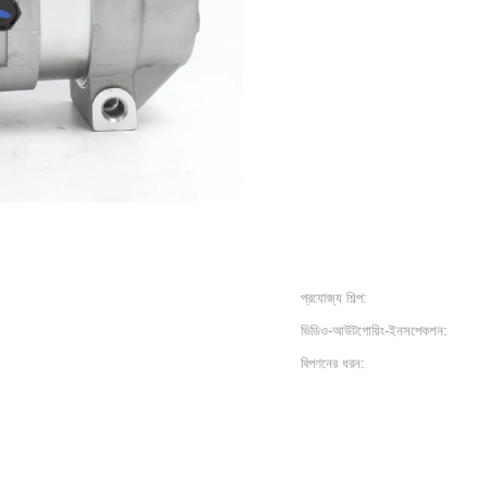
প্রযোজ্য শিল্প:
ভিডিও-আউটগোয়িং-ইনসপেকশন:
বিপণনের ধরন: