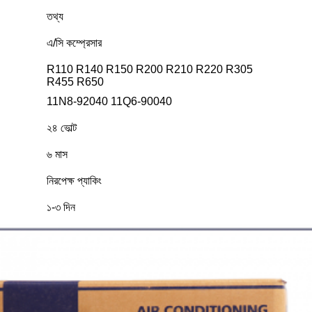
তথ্য
এ/সি কম্প্রেসার
R110 R140 R150 R200 R210 R220 R305
R455 R650
11N8-92040 11Q6-90040
২৪ ভোল্ট
৬ মাস
নিরপেক্ষ প্যাকিং
১-৩ দিন