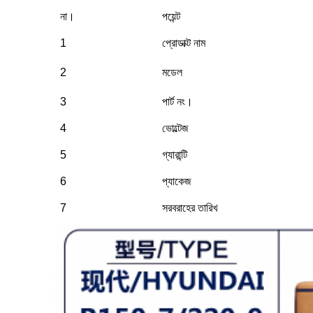
না।
পয়েন্ট
1
প্রোডাক্ট নাম
2
মডেল
3
পার্ট নং।
4
ভোল্টেজ
5
গ্যারান্টি
6
প্যাকেজ
7
সরবরাহের তারিখ