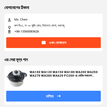
যোগাযোগের ঠিকানা
Ms. Chen
রুম বি১৫, নং ২৮ ঝুজি রোড, তিয়ানহে জেলা, গুয়াংজু
+86-13560083626
এখন যোগাযোগ
এর সেরা মূল্য পান
WA100 WA120 WA150 WA180 WA200 WA250
WA270 WA380 WA420 PC200-6 মোটর সমাবেশ
ND116340-2361
চালিয়ে