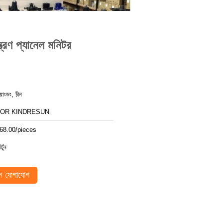
 প্যানেল মনিটর
য়াংডং, চীন
FOR KINDRESUN
68.00/pieces
র্টুন
 যোগাযোগ