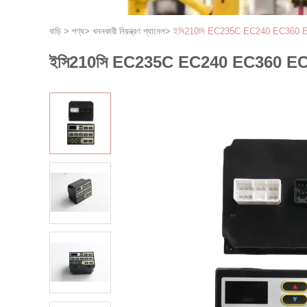
বাড়ি
>
পণ্য
>
খননকারী নিয়ন্ত্রণ প্যানেল
>
ইসি210সি EC235C EC240 EC360 EC460
ইসি210সি EC235C EC240 EC360 EC460 