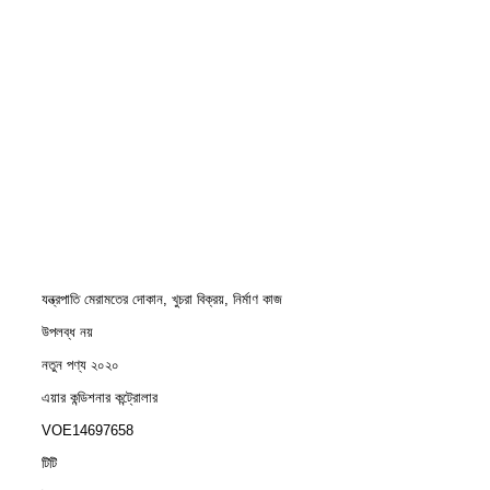
যন্ত্রপাতি মেরামতের দোকান, খুচরা বিক্রয়, নির্মাণ কাজ
উপলব্ধ নয়
নতুন পণ্য ২০২০
এয়ার কন্ডিশনার কন্ট্রোলার
VOE14697658
টিটি