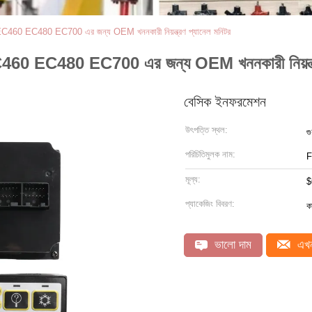
 EC480 EC700 এর জন্য OEM খননকারী নিয়ন্ত্রণ প্যানেল মনিটর
EC480 EC700 এর জন্য OEM খননকারী নিয়ন্ত্রণ
বেসিক ইনফরমেশন
উৎপত্তি স্থল:
গু
পরিচিতিমুলক নাম:
মূল্য:
$
প্যাকেজিং বিবরণ:
কা
ভালো দাম
এখন