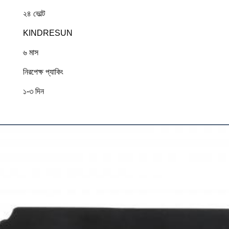
২৪ ভোল্ট
KINDRESUN
৬ মাস
নিরপেক্ষ প্যাকিং
১-৩ দিন