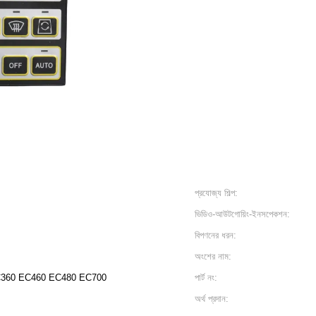
প্রযোজ্য শিল্প:
ভিডিও-আউটগোয়িং-ইনসপেকশন:
বিপণনের ধরন:
অংশের নাম:
360 EC460 EC480 EC700
পার্ট নং:
অর্থ প্রদান: