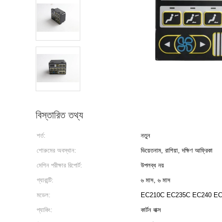
বিস্তারিত তথ্য
শর্ত:
নতুন
শোরুমের অবস্থান:
ভিয়েতনাম, রাশিয়া, দক্ষিণ আফ্রিকা
মেশিন পরীক্ষার রিপোর্ট:
উপলব্ধ নয়
গ্যারান্টি:
৬ মাস, ৬ মাস
মডেল:
EC210C EC235C EC240 EC
প্যাকিং:
কার্টন বাক্স