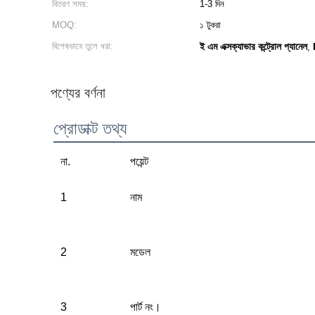
বিতরণ সময়:
1-3 দিন
MOQ:
১ টুকরা
বিশেষভাবে তুলে ধরা:
ই এম এক্সক্যাভার কন্ট্রোল প্যানেল
,
পণ্যের বর্ণনা
প্রোডাক্ট তথ্য
না.
পয়েন্ট
1
নাম
2
মডেল
3
পার্ট নং।