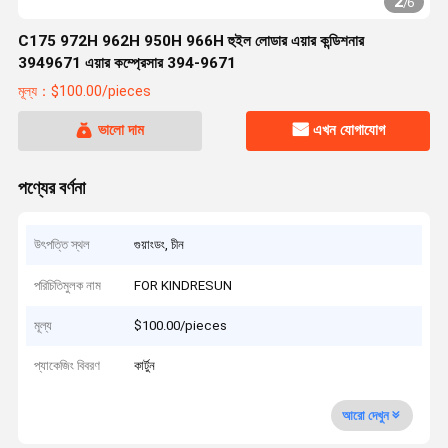
2
/
6
C175 972H 962H 950H 966H হুইল লোডার এয়ার কন্ডিশনার
3949671 এয়ার কম্প্রেসার 394-9671
মূল্য：$100.00/pieces
ভালো দাম
এখন যোগাযোগ
পণ্যের বর্ণনা
উৎপত্তি স্থল
গুয়াংডং, চীন
পরিচিতিমুলক নাম
FOR KINDRESUN
মূল্য
$100.00/pieces
প্যাকেজিং বিবরণ
কার্টুন
আরো দেখুন