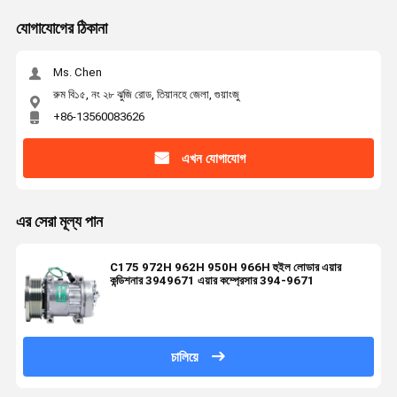
যোগাযোগের ঠিকানা
Ms. Chen
রুম বি১৫, নং ২৮ ঝুজি রোড, তিয়ানহে জেলা, গুয়াংজু
+86-13560083626
এখন যোগাযোগ
এর সেরা মূল্য পান
C175 972H 962H 950H 966H হুইল লোডার এয়ার
কন্ডিশনার 3949671 এয়ার কম্প্রেসার 394-9671
চালিয়ে