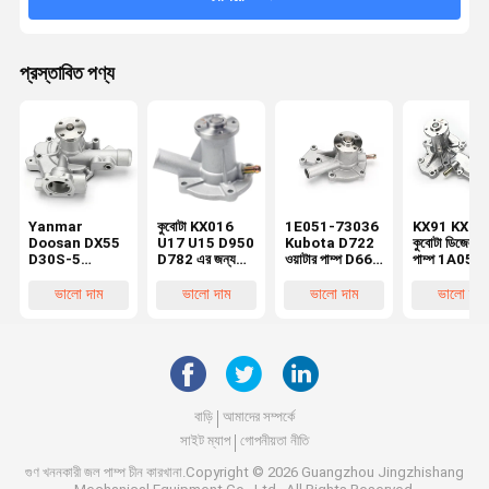
প্রস্তাবিত পণ্য
Yanmar
কুবোটা KX016
1E051-73036
KX91 KX12
Doosan DX55
U17 U15 D950
Kubota D722
কুবোটা ডিজেল ওয
D30S-5
D782 এর জন্য
ওয়াটার পাম্প D662
পাম্প 1A051-
Excavator
অ্যালুমিনিয়াম ওয়াটার
D902 D782
73032 1A0
Water Pump
পাম্প এক্সক্যাভেটর
ইঞ্জিনের জন্য
73035 1E0
ভালো দাম
ভালো দাম
ভালো দাম
ভালো দাম
129900-
7509-10102
73032 1E0
42020
1E051-73510
73030
বাড়ি
আমাদের সম্পর্কে
সাইট ম্যাপ
গোপনীয়তা নীতি
গুণ
খননকারী জল পাম্প
চীন কারখানা.Copyright © 2026 Guangzhou Jingzhishang