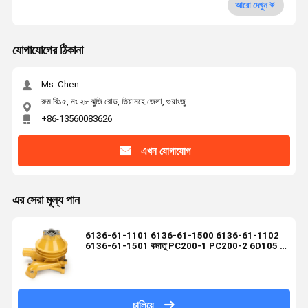
আরো দেখুন
যোগাযোগের ঠিকানা
Ms. Chen
রুম বি১৫, নং ২৮ ঝুজি রোড, তিয়ানহে জেলা, গুয়াংজু
+86-13560083626
এখন যোগাযোগ
এর সেরা মূল্য পান
6136-61-1101 6136-61-1500 6136-61-1102
6136-61-1501 কমাতু PC200-1 PC200-2 6D105 এর
জন্য
চালিয়ে