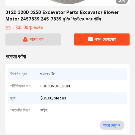
2
/
6
312D 320D 325D Excavator Parts Excavator Blower
Motor 2457839 245-7839 কুলিং সিস্টেমের জন্য পার্টস
মূল্য：$35.00/pieces
ভালো দাম
এখন যোগাযোগ
পণ্যের বর্ণনা
উৎপত্তি স্থল
গুয়াংডং, চীন
পরিচিতিমুলক নাম
FOR KINDRESUN
মূল্য
$35.00/pieces
প্যাকেজিং বিবরণ
কার্টুন
আরো দেখুন