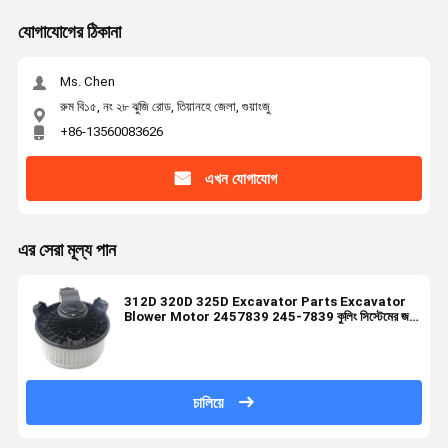
যোগাযোগের ঠিকানা
Ms. Chen
রুম বি১৫, নং ২৮ ঝুজি রোড, তিয়ানহে জেলা, গুয়াংজু
+86-13560083626
এখন যোগাযোগ
এর সেরা মূল্য পান
312D 320D 325D Excavator Parts Excavator
Blower Motor 2457839 245-7839 কুলিং সিস্টেমের জন্য
পার্টস
চালিয়ে