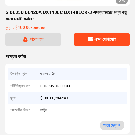
2
/
6
S DL350 DL420A DX140LC DX140LCR-3 এক্সক্যাভারের জন্য বায়ু
সংকোচকারী সমাবেশ
মূল্য：$100.00/pieces
ভালো দাম
এখন যোগাযোগ
পণ্যের বর্ণনা
উৎপত্তি স্থল
গুয়াংডং, চীন
পরিচিতিমুলক নাম
FOR KINDRESUN
মূল্য
$100.00/pieces
প্যাকেজিং বিবরণ
কার্টুন
আরো দেখুন