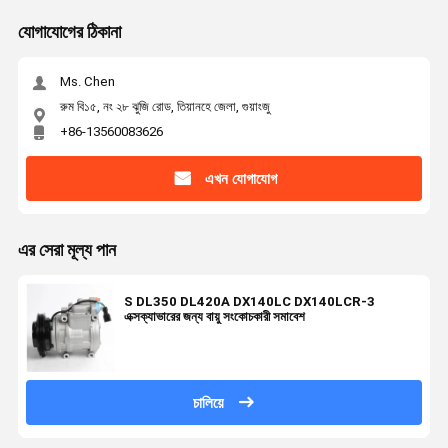
যোগাযোগের ঠিকানা
Ms. Chen
রুম বি১৫, নং ২৮ ঝুজি রোড, তিয়ানহে জেলা, গুয়াংজু
+86-13560083626
এখন যোগাযোগ
এর সেরা মূল্য পান
S DL350 DL420A DX140LC DX140LCR-3
এক্সক্যাভারের জন্য বায়ু সংকোচকারী সমাবেশ
চালিয়ে