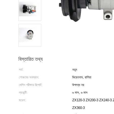
বিস্তারিত তথ্য
শর্ত:
নতুন
শোরুমের অবস্থান:
ভিয়েতনাম, রাশিয়া
মেশিন পরীক্ষার রিপোর্ট:
উপলব্ধ নয়
গ্যারান্টি:
৬ মাস, ৬ মাস
মডেল:
ZX120-3 ZX200-3 ZX240-3 
ZX360-3