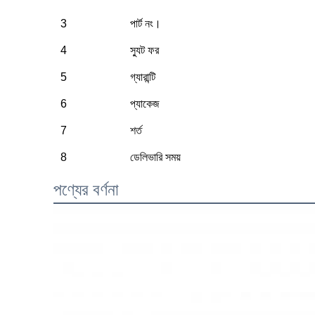
3
পার্ট নং।
4
স্যুট ফর
5
গ্যারান্টি
6
প্যাকেজ
7
শর্ত
8
ডেলিভারি সময়
পণ্যের বর্ণনা