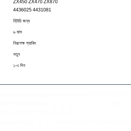
ZX450 ZX470 ZX870
4436025 4431081
হিটাচি জন্য
৬ মাস
নিরপেক্ষ প্যাকিং
নতুন
১-৩ দিন