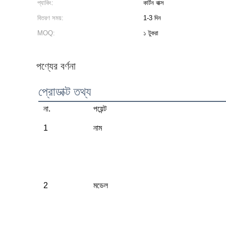
প্যাকিং:
কার্টন বাক্স
বিতরণ সময়:
1-3 দিন
MOQ:
১ টুকরা
পণ্যের বর্ণনা
প্রোডাক্ট তথ্য
না.
পয়েন্ট
1
নাম
2
মডেল