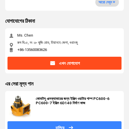
আরো দেখুন
যোগাযোগের ঠিকানা
Ms. Chen
রুম বি১৫, নং ২৮ ঝুজি রোড, তিয়ানহে জেলা, গুয়াংজু
+86-13560083626
এখন যোগাযোগ
এর সেরা মূল্য পান
কোমাটসু এক্সক্যাভারের জন্য ইঞ্জিন ওয়াটার পাম্প PC600-6
PC600-7 ইঞ্জিন 6D140 নির্মাণ কাজ
চালিয়ে