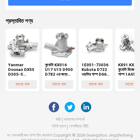
প্রস্তাবিত পণ্য
Yanmar
কুবোটা KX016
1E051-73036
KX91 KX12
Doosan DX55
U17 U15 D950
Kubota D722
কুবোটা ডিজেল ওয
D30S-5
D782 এর জন্য
ওয়াটার পাম্প D662
পাম্প 1A051-
Excavator
অ্যালুমিনিয়াম ওয়াটার
D902 D782
73032 1A0
Water Pump
পাম্প এক্সক্যাভেটর
ইঞ্জিনের জন্য
73035 1E0
ভালো দাম
ভালো দাম
ভালো দাম
ভালো দাম
129900-
7509-10102
73032 1E0
42020
1E051-73510
73030
বাড়ি
আমাদের সম্পর্কে
সাইট ম্যাপ
গোপনীয়তা নীতি
গুণ
খননকারী জল পাম্প
চীন কারখানা.Copyright © 2026 Guangzhou Jingzhishang