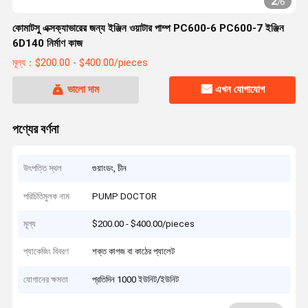
2
/
6
কোমাটসু এক্সক্যাভারের জন্য ইঞ্জিন ওয়াটার পাম্প PC600-6 PC600-7 ইঞ্জিন
6D140 নির্মাণ কাজ
মূল্য：$200.00 - $400.00/pieces
ভালো দাম
এখন যোগাযোগ
পণ্যের বর্ণনা
উৎপত্তি স্থল
গুয়াংডং, চীন
পরিচিতিমুলক নাম
PUMP DOCTOR
মূল্য
$200.00 - $400.00/pieces
প্যাকেজিং বিবরণ
শক্ত কাগজ বা কাঠের প্যালেট
যোগানের ক্ষমতা
প্রতিদিন 1000 ইউনিট/ইউনিট