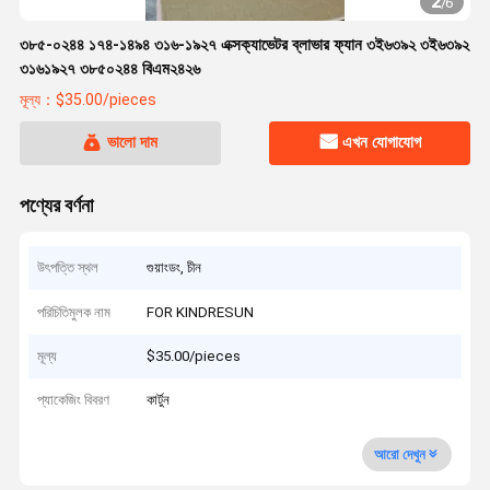
2
/
6
৩৮৫-০২৪৪ ১৭৪-১৪৯৪ ৩১৬-১৯২৭ এক্সক্যাভেটর ব্লাভার ফ্যান ৩ই৬৩৯২ ৩ই৬৩৯২
৩১৬১৯২৭ ৩৮৫০২৪৪ বিএম২৪২৬
মূল্য：$35.00/pieces
ভালো দাম
এখন যোগাযোগ
পণ্যের বর্ণনা
উৎপত্তি স্থল
গুয়াংডং, চীন
পরিচিতিমুলক নাম
FOR KINDRESUN
মূল্য
$35.00/pieces
প্যাকেজিং বিবরণ
কার্টুন
আরো দেখুন