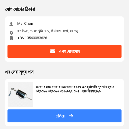
যোগাযোগের ঠিকানা
Ms. Chen
রুম বি১৫, নং ২৮ ঝুজি রোড, তিয়ানহে জেলা, গুয়াংজু
+86-13560083626
এখন যোগাযোগ
এর সেরা মূল্য পান
৩৮৫-০২৪৪ ১৭৪-১৪৯৪ ৩১৬-১৯২৭ এক্সক্যাভেটর ব্লাভার ফ্যান
৩ই৬৩৯২ ৩ই৬৩৯২ ৩১৬১৯২৭ ৩৮৫০২৪৪ বিএম২৪২৬
চালিয়ে