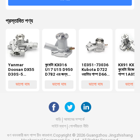
প্রস্তাবিত পণ্য
Yanmar
কুবোটা KX016
1E051-73036
KX91 KX12
Doosan DX55
U17 U15 D950
Kubota D722
কুবোটা ডিজেল ওয
D30S-5
D782 এর জন্য
ওয়াটার পাম্প D662
পাম্প 1A051-
Excavator
অ্যালুমিনিয়াম ওয়াটার
D902 D782
73032 1A0
Water Pump
পাম্প এক্সক্যাভেটর
ইঞ্জিনের জন্য
73035 1E0
ভালো দাম
ভালো দাম
ভালো দাম
ভালো দাম
129900-
7509-10102
73032 1E0
42020
1E051-73510
73030
বাড়ি
আমাদের সম্পর্কে
সাইট ম্যাপ
গোপনীয়তা নীতি
গুণ
খননকারী জল পাম্প
চীন কারখানা.Copyright © 2026 Guangzhou Jingzhishang