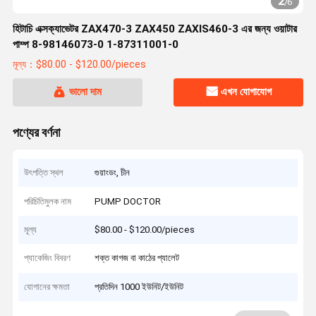
2
/
6
হিটাচি এক্সক্যাভেটর ZAX470-3 ZAX450 ZAXIS460-3 এর জন্য ওয়াটার
পাম্প 8-98146073-0 1-87311001-0
মূল্য：$80.00 - $120.00/pieces
ভালো দাম
এখন যোগাযোগ
পণ্যের বর্ণনা
উৎপত্তি স্থল
গুয়াংডং, চীন
পরিচিতিমুলক নাম
PUMP DOCTOR
মূল্য
$80.00 - $120.00/pieces
প্যাকেজিং বিবরণ
শক্ত কাগজ বা কাঠের প্যালেট
যোগানের ক্ষমতা
প্রতিদিন 1000 ইউনিট/ইউনিট