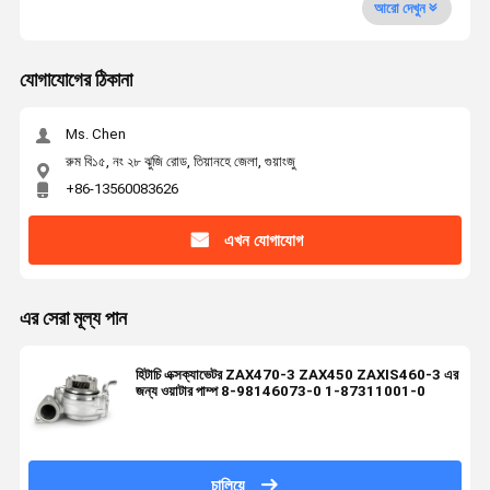
আরো দেখুন
যোগাযোগের ঠিকানা
Ms. Chen
রুম বি১৫, নং ২৮ ঝুজি রোড, তিয়ানহে জেলা, গুয়াংজু
+86-13560083626
এখন যোগাযোগ
এর সেরা মূল্য পান
হিটাচি এক্সক্যাভেটর ZAX470-3 ZAX450 ZAXIS460-3 এর
জন্য ওয়াটার পাম্প 8-98146073-0 1-87311001-0
চালিয়ে