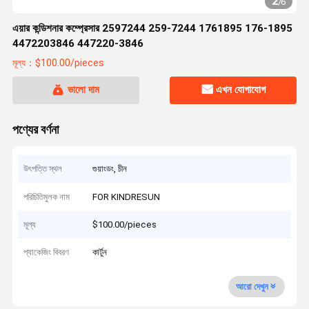
2
/
6
এয়ার কন্ডিশনার কম্প্রেসার 2597244 259-7244 1761895 176-1895
4472203846 447220-3846
মূল্য：$100.00/pieces
ভালো দাম
এখন যোগাযোগ
পণ্যের বর্ণনা
উৎপত্তি স্থল
গুয়াংডং, চীন
পরিচিতিমুলক নাম
FOR KINDRESUN
মূল্য
$100.00/pieces
প্যাকেজিং বিবরণ
কার্টুন
আরো দেখুন