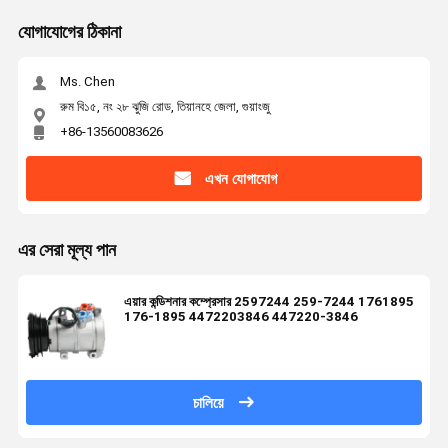
যোগাযোগের ঠিকানা
Ms. Chen
রুম বি১৫, নং ২৮ ঝুজি রোড, তিয়ানহে জেলা, গুয়াংজু
+86-13560083626
এখন যোগাযোগ
এর সেরা মূল্য পান
এয়ার কন্ডিশনার কম্প্রেসার 2597244 259-7244 1761895
176-1895 4472203846 447220-3846
চালিয়ে