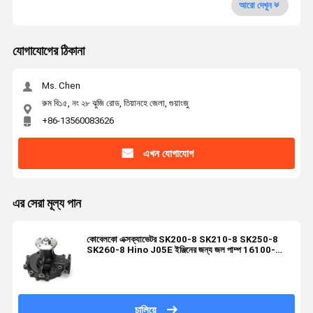
আরো দেখুন
যোগাযোগের ঠিকানা
Ms. Chen
রুম বি১৫, নং ২৮ ঝুজি রোড, তিয়ানহে জেলা, গুয়াংজু
+86-13560083626
এখন যোগাযোগ
এর সেরা মূল্য পান
কোবেলকো এক্সক্যাভেটর SK200-8 SK210-8 SK250-8
SK260-8 Hino J05E ইঞ্জিনের জন্য জল পাম্প 16100-
E0373
চালিয়ে