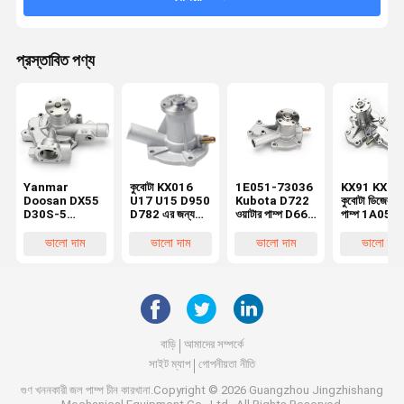
প্রস্তাবিত পণ্য
Yanmar
কুবোটা KX016
1E051-73036
KX91 KX12
Doosan DX55
U17 U15 D950
Kubota D722
কুবোটা ডিজেল ওয
D30S-5
D782 এর জন্য
ওয়াটার পাম্প D662
পাম্প 1A051-
Excavator
অ্যালুমিনিয়াম ওয়াটার
D902 D782
73032 1A0
Water Pump
পাম্প এক্সক্যাভেটর
ইঞ্জিনের জন্য
73035 1E0
ভালো দাম
ভালো দাম
ভালো দাম
ভালো দাম
129900-
7509-10102
73032 1E0
42020
1E051-73510
73030
বাড়ি
আমাদের সম্পর্কে
সাইট ম্যাপ
গোপনীয়তা নীতি
গুণ
খননকারী জল পাম্প
চীন কারখানা.Copyright © 2026 Guangzhou Jingzhishang