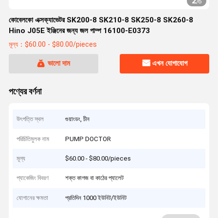
2
/
6
কোবেলকো এক্সক্যাভেটর SK200-8 SK210-8 SK250-8 SK260-8
Hino J05E ইঞ্জিনের জন্য জল পাম্প 16100-E0373
মূল্য：$60.00 - $80.00/pieces
ভালো দাম
এখন যোগাযোগ
পণ্যের বর্ণনা
উৎপত্তি স্থল
গুয়াংডং, চীন
পরিচিতিমুলক নাম
PUMP DOCTOR
মূল্য
$60.00 - $80.00/pieces
প্যাকেজিং বিবরণ
শক্ত কাগজ বা কাঠের প্যালেট
যোগানের ক্ষমতা
প্রতিদিন 1000 ইউনিট/ইউনিট