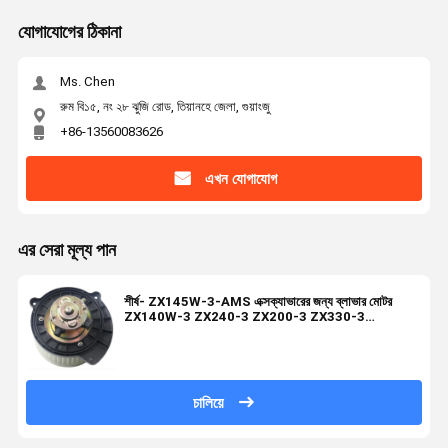
যোগাযোগের ঠিকানা
Ms. Chen
রুম বি১৫, নং ২৮ ঝুজি রোড, তিয়ানহে জেলা, গুয়াংজু
+86-13560083626
এখন যোগাযোগ
এর সেরা মূল্য পান
শীর্ষ- ZX145W-3-AMS এক্সক্যাভারের জন্য ব্লাভার মোটর
ZX140W-3 ZX240-3 ZX200-3 ZX330-3
4719162
চালিয়ে