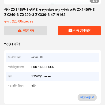
2
/
6
শীর্ষ- ZX145W-3-AMS এক্সক্যাভারের জন্য ব্লাভার মোটর ZX140W-3
ZX240-3 ZX200-3 ZX330-3 4719162
মূল্য：$25.00/pieces
ভালো দাম
এখন যোগাযোগ
পণ্যের বর্ণনা
উৎপত্তি স্থল
গুয়াংডং, চীন
পরিচিতিমুলক নাম
FOR KINDRESUN
মূল্য
$25.00/pieces
প্যাকেজিং বিবরণ
কার্টুন
আরো দেখুন