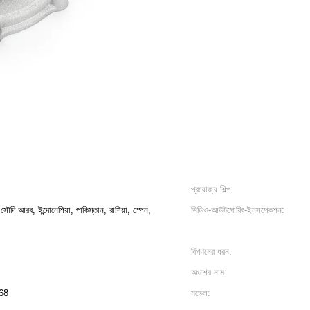
প্রযোজ্য শিল্প:
সৌদি আরব, ইন্দোনেশিয়া, পাকিস্তান, রাশিয়া, স্পেন,
ভিডিও-আউটগোয়িং-ইনসপেকশন:
বিপণনের ধরন:
অংশের নাম:
68
মডেল: