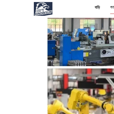
বাড়ি
পণ