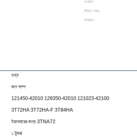
গুণমান:
বিতরণ সময়:
উপাদান:
তথ্য
জল পাম্প
121450-42010 129350-42010 121023-42100
3T72HA 3T72HA-F 3T84HA
ইয়ানমারের জন্য 3TNA72
১ টুকরা