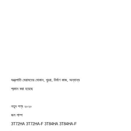
যন্ত্রপাতি মেরামতের দোকান, খুচরা, নির্মাণ কাজ, অন্যান্য
প্রদান করা হয়েছে
নতুন পণ্য ২০২০
জল পাম্প
3T72HA 3T72HA-F 3T84HA 3T84HA-F