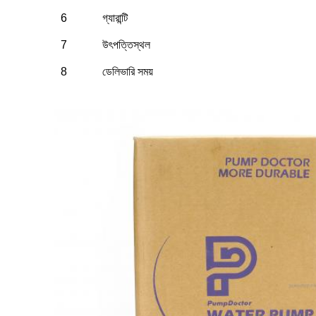
6
গ্যারান্টি
7
উৎপত্তিস্থল
8
ডেলিভারি সময়