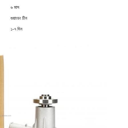
৬ মাস
গুয়াংডং চীন
১-৭ দিন