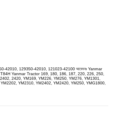
450-42010, 129350-42010, 121023-42100 আবেদনঃ Yanmar 
 Yanmar Tractor 169, 180, 186, 187, 220, 226, 250, 
10, 2402, 2420, YM169, YM226, YM250, YM276, YM1301, 
 YM2202, YM2310, YM2402, YM2420, YM250, YMG1800, 