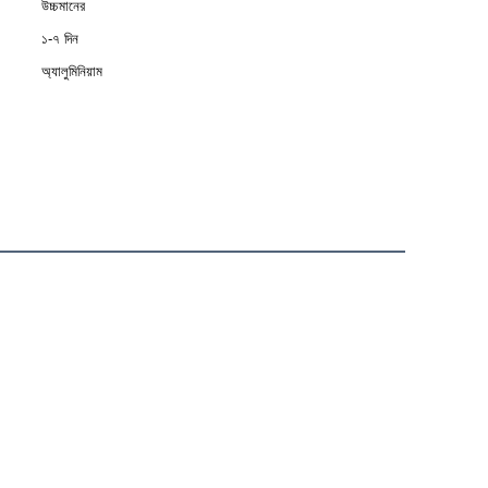
উচ্চমানের
১-৭ দিন
অ্যালুমিনিয়াম