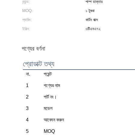
ব্র্যান্ড:
পাম্প ডাক্তার
MOQ:
১ টুকরা
প্যাকিং:
কার্টন বাক্স
ইঞ্জিন:
৩টিএনএ৭২
পণ্যের বর্ণনা
প্রোডাক্ট তথ্য
না.
পয়েন্ট
1
পণ্যের নাম
2
পার্ট নং।
3
মডেল
4
আবেদন করুন
5
MOQ