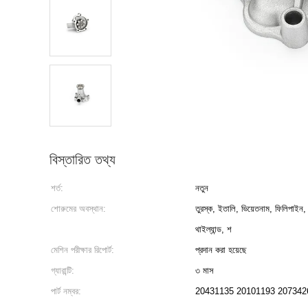
বিস্তারিত তথ্য
শর্ত:
নতুন
শোরুমের অবস্থান:
তুরস্ক, ইতালি, ভিয়েতনাম, ফিলিপাইন, 
থাইল্যান্ড, শ
মেশিন পরীক্ষার রিপোর্ট:
প্রদান করা হয়েছে
গ্যারান্টি:
৩ মাস
পার্ট নম্বর:
20431135 20101193 207342