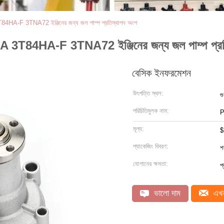
F 3TNA72 ইঞ্জিনের জন্য জল পাম্প প্রতিস্থাপন অংশ
4HA-F 3TNA72 ইঞ্জিনের জন্য জল পাম্প প্রতি
বেসিক ইনফরমেশন
উৎপত্তি স্থল:
গু
পরিচিতিমুলক নাম:
মূল্য:
$
প্যাকেজিং বিবরণ:
শ
যোগানের ক্ষমতা:
প
ভালো দাম
এখন