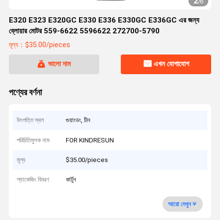
2
/
6
E320 E323 E320GC E330 E336 E330GC E336GC এর জন্য
ব্লোয়ার মোটর 559-6622 5596622 272700-5790
মূল্য：$35.00/pieces
ভালো দাম
এখন যোগাযোগ
পণ্যের বর্ণনা
উৎপত্তি স্থল
গুয়াংডং, চীন
পরিচিতিমুলক নাম
FOR KINDRESUN
মূল্য
$35.00/pieces
প্যাকেজিং বিবরণ
কার্টুন
আরো দেখুন