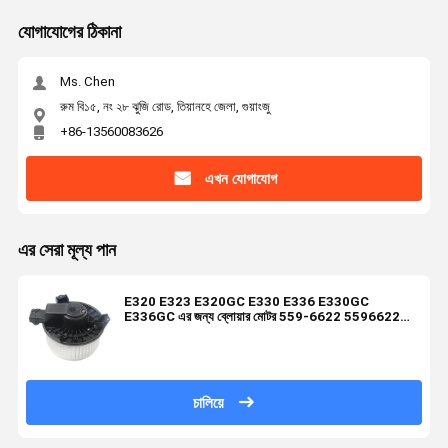
যোগাযোগের ঠিকানা
Ms. Chen
রুম বি১৫, নং ২৮ ঝুজি রোড, তিয়ানহে জেলা, গুয়াংজু
+86-13560083626
এখন যোগাযোগ
এর সেরা মূল্য পান
E320 E323 E320GC E330 E336 E330GC
E336GC এর জন্য ব্লোয়ার মোটর 559-6622 5596622
272700-5790
চালিয়ে