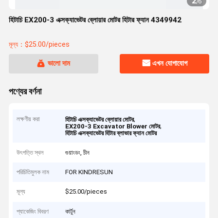
2
/
6
হিটাচি EX200-3 এক্সক্যাভেটর ব্লোয়ার মোটর হিটার ফ্যান 4349942
মূল্য：$25.00/pieces
ভালো দাম
এখন যোগাযোগ
পণ্যের বর্ণনা
লক্ষণীয় করা
,
হিটাচি এক্সক্যাভেটর ব্লোয়ার মোটর
,
EX200-3 Excavator Blower মোটর
হিটাচি এক্সক্যাভেটর হিটার ব্লাভার ফ্যান মোটর
উৎপত্তি স্থল
গুয়াংডং, চীন
পরিচিতিমুলক নাম
FOR KINDRESUN
মূল্য
$25.00/pieces
প্যাকেজিং বিবরণ
কার্টুন