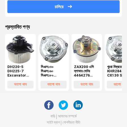
চালিয়ে
প্রস্তাবিত পণ্য
DH220-5
সিএক্স১৩০
ZAX200 এসি
খুচরা বিক্রয়ের মধ
DH225-7
সিএক্স১৬০
ব্লাভার মোটর
KHR2845
Excavator
সিএক্স১৮০
4464276
CX130 SH
Blower Motor
সিএক্স২১০
4370266
CX160 SH
K1040112
সিএক্স২৪০
যন্ত্রপাতি মেরামতের
ব্লাভার মোটর
ভালো দাম
ভালো দাম
ভালো দাম
ভালো দাম
Condenser
সিএক্স২৯০
কর্মশালায়
2538-6015
সিএক্স৩৩০ মেশিন
এক্সক্যাভেটর অংশের
DX520 এর জন্য
মেরামতের দোকান
জন্য
K1040112
বৈদ্যুতিক মোটর
KHR2845
বাড়ি
আমাদের সম্পর্কে
সাইট ম্যাপ
গোপনীয়তা নীতি