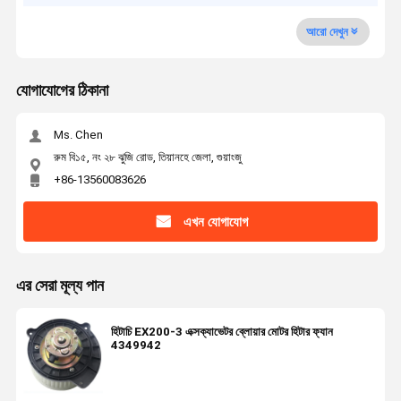
আরো দেখুন
যোগাযোগের ঠিকানা
Ms. Chen
রুম বি১৫, নং ২৮ ঝুজি রোড, তিয়ানহে জেলা, গুয়াংজু
+86-13560083626
এখন যোগাযোগ
এর সেরা মূল্য পান
হিটাচি EX200-3 এক্সক্যাভেটর ব্লোয়ার মোটর হিটার ফ্যান
4349942