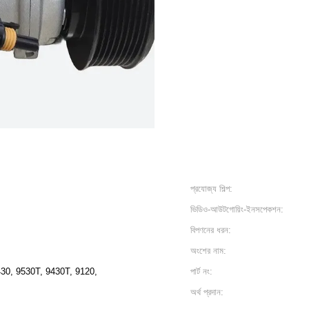
প্রযোজ্য শিল্প:
ভিডিও-আউটগোয়িং-ইনসপেকশন:
বিপণনের ধরন:
অংশের নাম:
430, 9530T, 9430T, 9120,
পার্ট নং:
অর্থ প্রদান: