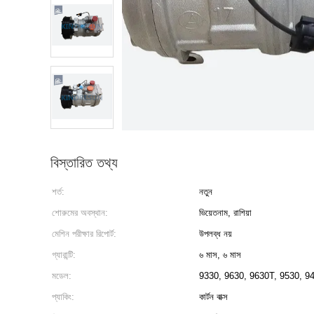
বিস্তারিত তথ্য
শর্ত:
নতুন
শোরুমের অবস্থান:
ভিয়েতনাম, রাশিয়া
মেশিন পরীক্ষার রিপোর্ট:
উপলব্ধ নয়
গ্যারান্টি:
৬ মাস, ৬ মাস
মডেল:
9330, 9630, 9630T, 9530, 9
প্যাকিং:
কার্টন বাক্স