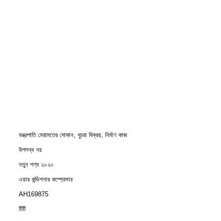
যন্ত্রপাতি মেরামতের দোকান, খুচরা বিক্রয়, নির্মাণ কাজ
উপলব্ধ নয়
নতুন পণ্য ২০২০
এয়ার কন্ডিশনার কম্প্রেসার
AH169875
টিটি