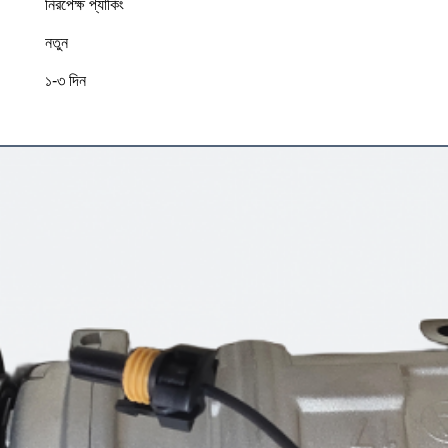
নিরপেক্ষ প্যাকিং
নতুন
১-৩ দিন