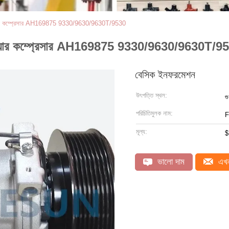
র কম্প্রেসার AH169875 9330/9630/9630T/9530
ার কম্প্রেসার AH169875 9330/9630/9630T/9
বেসিক ইনফরমেশন
উৎপত্তি স্থল:
গু
পরিচিতিমুলক নাম:
মূল্য:
$
ভালো দাম
এখন