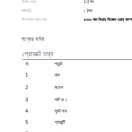
বিতরণ সময়:
1-3 দিন
MOQ:
১ টুকরা
বিশেষভাবে তুলে ধরা:
৯৩৩০ জন ডিয়ার ডিজেল এয়ার কম্প্
পণ্যের বর্ণনা
প্রোডাক্ট তথ্য
না.
পয়েন্ট
1
নাম
2
মডেল
3
পার্ট নং।
4
স্যুট ফর
5
গ্যারান্টি