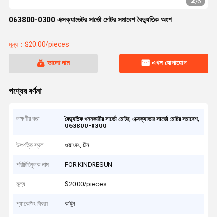
2
/
6
063800-0300 এক্সক্যাভেটর সার্ভো মোটর সমাবেশ বৈদ্যুতিক অংশ
মূল্য：$20.00/pieces
ভালো দাম
এখন যোগাযোগ
পণ্যের বর্ণনা
লক্ষণীয় করা
,
,
বৈদ্যুতিক খননকারীর সার্ভো মোটর
এক্সক্যাভার সার্ভো মোটর সমাবেশ
063800-0300
উৎপত্তি স্থল
গুয়াংডং, চীন
পরিচিতিমুলক নাম
FOR KINDRESUN
মূল্য
$20.00/pieces
প্যাকেজিং বিবরণ
কার্টুন