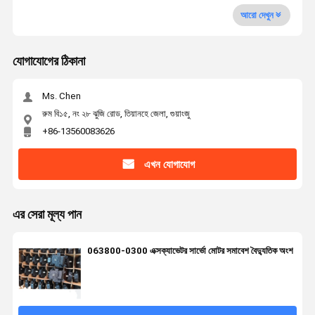
আরো দেখুন
যোগাযোগের ঠিকানা
Ms. Chen
রুম বি১৫, নং ২৮ ঝুজি রোড, তিয়ানহে জেলা, গুয়াংজু
+86-13560083626
এখন যোগাযোগ
এর সেরা মূল্য পান
063800-0300 এক্সক্যাভেটর সার্ভো মোটর সমাবেশ বৈদ্যুতিক অংশ