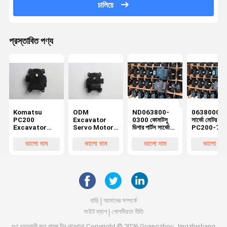
চালিয়ে
প্রস্তাবিত পণ্য
Komatsu
ODM
ND063800-
06380003
PC200
Excavator
0300 কোমাটসু
সার্ভো মোটর A
Excavator
Servo Motor
ডিগার পার্টস সার্ভো
PC200-7
Servo মোটর
Spare Parts
মোটর উপাদান
Komatsu
0636004580
For ZX200-5G
PC200-8MO
Excavator
ভালো দাম
ভালো দাম
ভালো দাম
ভালো দাম
ND063600-
SY215-8
PC200-10 এর
Parts
4580 063800-
LG922D
জন্য
0300
বাড়ি
আমাদের সম্পর্কে
সাইট ম্যাপ
গোপনীয়তা নীতি
গুণ
খননকারী জল পাম্প
চীন কারখানা.Copyright © 2026 Guangzhou Jingzhishang